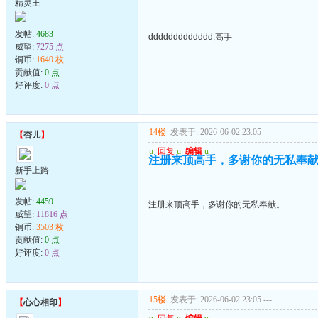
精灵王
发帖:
4683
ddddddddddddd,高手
威望:
7275 点
铜币:
1640 枚
贡献值:
0 点
好评度:
0 点
14楼
发表于: 2026-06-02 23:05
---
【
杏儿
】
u
回复
u
编辑
u
注册来顶高手，多谢你的无私奉
新手上路
发帖:
4459
注册来顶高手，多谢你的无私奉献。
威望:
11816 点
铜币:
3503 枚
贡献值:
0 点
好评度:
0 点
15楼
发表于: 2026-06-02 23:05
---
【
心心相印
】