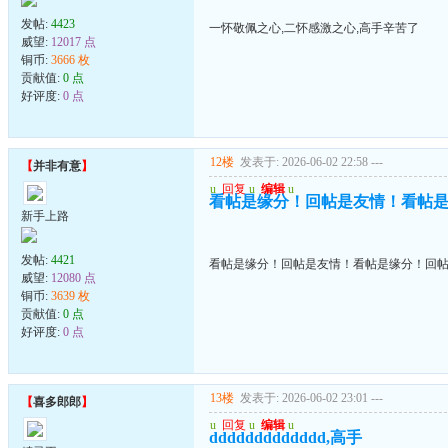
发帖:
4423
一怀敬佩之心,二怀感激之心,高手辛苦了
威望:
12017 点
铜币:
3666 枚
贡献值:
0 点
好评度:
0 点
12楼
发表于: 2026-06-02 22:58
---
【
并非有意
】
u
回复
u
编辑
u
看帖是缘分！回帖是友情！看帖
新手上路
发帖:
4421
看帖是缘分！回帖是友情！看帖是缘分！回
威望:
12080 点
铜币:
3639 枚
贡献值:
0 点
好评度:
0 点
13楼
发表于: 2026-06-02 23:01
---
【
喜多郎郎
】
u
回复
u
编辑
u
ddddddddddddd,高手