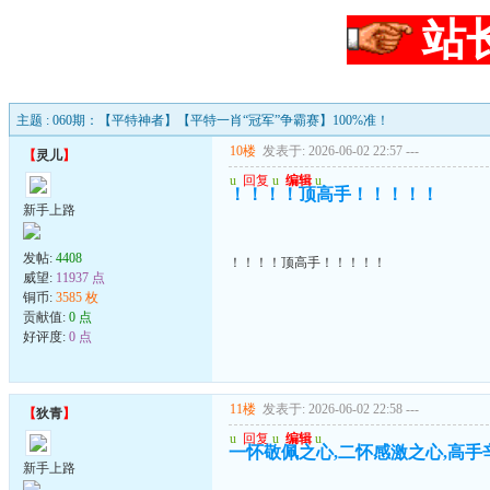
站
主题 : 060期：【平特神者】【平特一肖“冠军”争霸赛】100%准！
10楼
发表于: 2026-06-02 22:57
---
【
灵儿
】
u
回复
u
编辑
u
！！！！顶高手！！！！！
新手上路
发帖:
4408
！！！！顶高手！！！！！
威望:
11937 点
铜币:
3585 枚
贡献值:
0 点
好评度:
0 点
11楼
发表于: 2026-06-02 22:58
---
【
狄青
】
u
回复
u
编辑
u
一怀敬佩之心,二怀感激之心,高手
新手上路