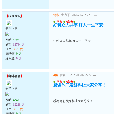
地板
发表于: 2026-06-02 22:57
---
【
绿豆宝贝
】
u
回复
u
编辑
u
好料众人共享,好人一生平安!
新手上路
发帖:
4297
好料众人共享,好人一生平安!
威望:
11784 点
铜币:
3528 枚
贡献值:
0 点
好评度:
0 点
4楼
发表于: 2026-06-02 22:58
---
【
咖啡丽丽
】
u
回复
u
编辑
u
感谢他们发好料让大家分享！
新手上路
发帖:
4547
感谢他们发好料让大家分享！
威望:
12218 点
铜币:
3676 枚
贡献值:
0 点