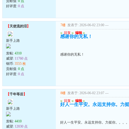
贡献值:
0 点
好评度:
0 点
7楼
发表于: 2026-06-02 23:00
---
【
天使流的泪
】
u
回复
u
编辑
u
感谢你的无私！
新手上路
发帖:
4310
感谢你的无私！
威望:
11760 点
铜币:
3555 枚
贡献值:
0 点
好评度:
0 点
8楼
发表于: 2026-06-02 23:07
---
【
千年等后
】
u
回复
u
编辑
u
好人一生平安。永远支持你。力
新手上路
发帖:
4410
好人一生平安。永远支持你。力挺你。。。
威望:
12030 点