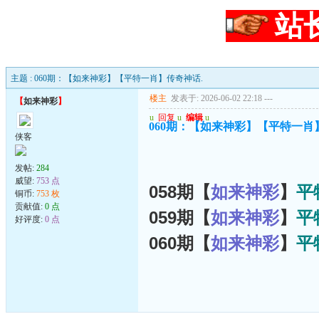
站
主题 : 060期：【如来神彩】【平特一肖】传奇神话.
楼主
发表于: 2026-06-02 22:18
---
【
如来神彩
】
u
回复
u
编辑
u
060期：【如来神彩】【平特一肖
侠客
发帖:
284
威望:
753 点
058期【
如来神彩
】
平
铜币:
753 枚
贡献值:
0 点
059期【
如来神彩
】
平
好评度:
0 点
060期【
如来神彩
】
平