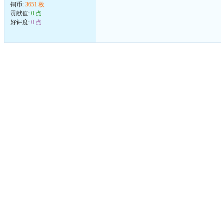
铜币:
3651 枚
贡献值:
0 点
好评度:
0 点