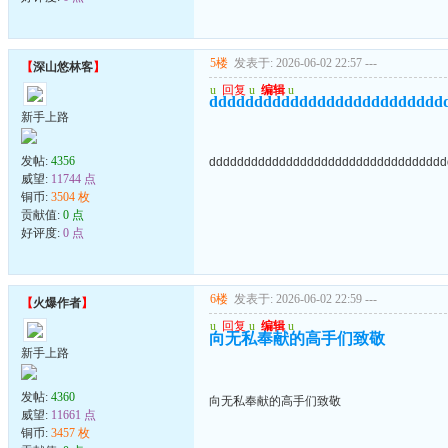
5楼
发表于: 2026-06-02 22:57
---
【
深山悠林客
】
u
回复
u
编辑
u
dddddddddddddddddddddddddd
新手上路
发帖:
4356
dddddddddddddddddddddddddddddddddd
威望:
11744 点
铜币:
3504 枚
贡献值:
0 点
好评度:
0 点
6楼
发表于: 2026-06-02 22:59
---
【
火爆作者
】
u
回复
u
编辑
u
向无私奉献的高手们致敬
新手上路
发帖:
4360
向无私奉献的高手们致敬
威望:
11661 点
铜币:
3457 枚