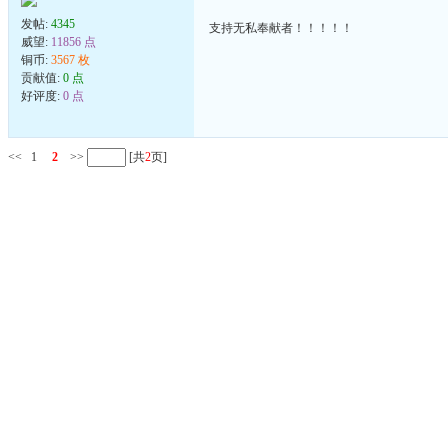
发帖:
4345
支持无私奉献者！！！！！
威望:
11856 点
铜币:
3567 枚
贡献值:
0 点
好评度:
0 点
<<
1
2
>>
[共
2
页]