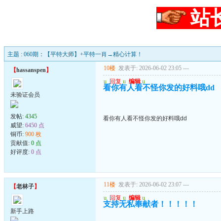
站
主题 : 060期：【平特大师】+平特一肖→精心计算！
10楼
发表于: 2026-06-02 23:05
---
【
hassanspen
】
u
回复
u
编辑
u
看你有人看不怪你发的好料哦dd
未验证会员
发帖:
4345
看你有人看不怪你发的好料哦dd
威望:
6450 点
铜币:
900 枚
贡献值:
0 点
好评度:
0 点
11楼
发表于: 2026-06-02 23:07
---
【
老林子
】
u
回复
u
编辑
u
支持无私奉献者！！！！！
新手上路