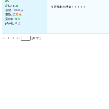
发帖:
4331
支持无私奉献者！！！！！
威望:
11828 点
铜币:
3553 枚
贡献值:
0 点
好评度:
0 点
<<
1
2
>>
[共
2
页]