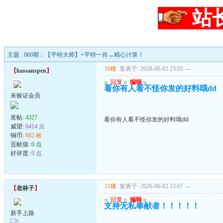
站
主题 : 060期：【平特大师】+平特一肖→精心计算！
10楼
发表于: 2026-06-02 23:05
---
【
hassanspen
】
u
回复
u
编辑
u
看你有人看不怪你发的好料哦dd
未验证会员
发帖:
4327
看你有人看不怪你发的好料哦dd
威望:
6414 点
铜币:
882 枚
贡献值:
0 点
好评度:
0 点
11楼
发表于: 2026-06-02 23:07
---
【
老林子
】
u
回复
u
编辑
u
支持无私奉献者！！！！！
新手上路