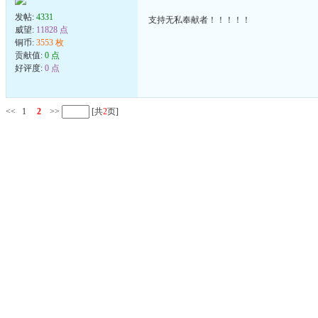
发帖:
4331
支持无私奉献者！！！！！
威望:
11828 点
铜币:
3553 枚
贡献值:
0 点
好评度:
0 点
<<
1
2
>>
[共
2
页]