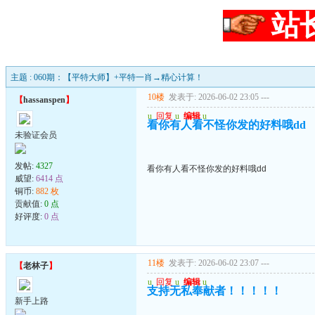
站
主题 : 060期：【平特大师】+平特一肖→精心计算！
10楼
发表于: 2026-06-02 23:05
---
【
hassanspen
】
u
回复
u
编辑
u
看你有人看不怪你发的好料哦dd
未验证会员
发帖:
4327
看你有人看不怪你发的好料哦dd
威望:
6414 点
铜币:
882 枚
贡献值:
0 点
好评度:
0 点
11楼
发表于: 2026-06-02 23:07
---
【
老林子
】
u
回复
u
编辑
u
支持无私奉献者！！！！！
新手上路