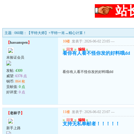
站
主题 : 060期：【平特大师】+平特一肖→精心计算！
10楼
发表于: 2026-06-02 23:05
---
【
hassanspen
】
u
回复
u
编辑
u
看你有人看不怪你发的好料哦dd
未验证会员
发帖:
4309
看你有人看不怪你发的好料哦dd
威望:
6378 点
铜币:
864 枚
贡献值:
0 点
好评度:
0 点
11楼
发表于: 2026-06-02 23:07
---
【
老林子
】
u
回复
u
编辑
u
支持无私奉献者！！！！！
新手上路