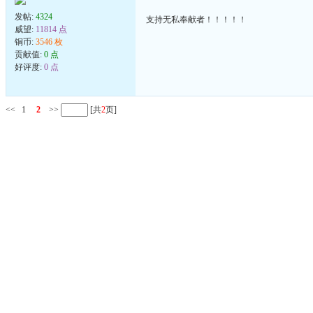
发帖:
4324
支持无私奉献者！！！！！
威望:
11814 点
铜币:
3546 枚
贡献值:
0 点
好评度:
0 点
<<
1
2
>>
[共
2
页]