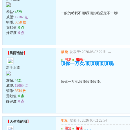
发帖:
4529
一般的帖我不顶!我顶的帖必定不一般!
威望:
12182 点
铜币:
3658 枚
贡献值:
0 点
好评度:
0 点
板凳
发表于: 2026-06-02 22:51
---
【
风雨惜情
】
u
回复
u
编辑
u
顶你一万次.顶顶顶顶顶顶;
新手上路
发帖:
4421
顶你一万次.顶顶顶顶顶顶;
威望:
12069 点
铜币:
3634 枚
贡献值:
0 点
好评度:
0 点
地板
发表于: 2026-06-02 22:54
---
【
天使流的泪
】
u
回复
u
编辑
u