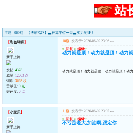
站
主题 : 060期：【博彩指路】▃神算平特一肖▃实力见证！
10楼
发表于: 2026-06-02 23:06
---
【
彩色蝴蝶
】
u
回复
u
编辑
u
动力就是顶！动力就是顶！动力
新手上路
发帖:
4378
动力就是顶！动力就是顶！动力就是顶！动
威望:
12063 点
铜币:
3663 枚
贡献值:
0 点
好评度:
0 点
11楼
发表于: 2026-06-02 23:07
---
【
小宝贝
】
u
回复
u
编辑
u
不亏是老大,加油啊,跟定你
新手上路