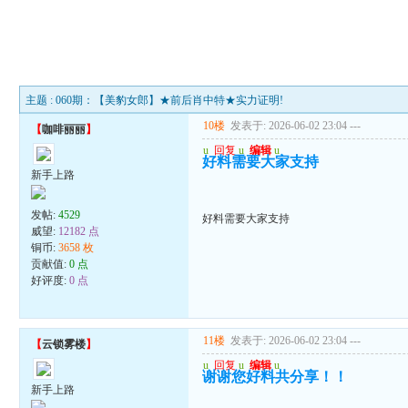
主题 : 060期：【美豹女郎】★前后肖中特★实力证明!
10楼
发表于: 2026-06-02 23:04
---
【
咖啡丽丽
】
u
回复
u
编辑
u
好料需要大家支持
新手上路
发帖:
4529
好料需要大家支持
威望:
12182 点
铜币:
3658 枚
贡献值:
0 点
好评度:
0 点
11楼
发表于: 2026-06-02 23:04
---
【
云锁雾楼
】
u
回复
u
编辑
u
谢谢您好料共分享！！
新手上路