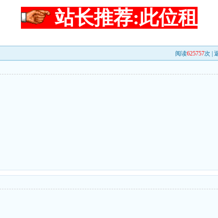
站长推荐:此位租
阅读
625757
次 |