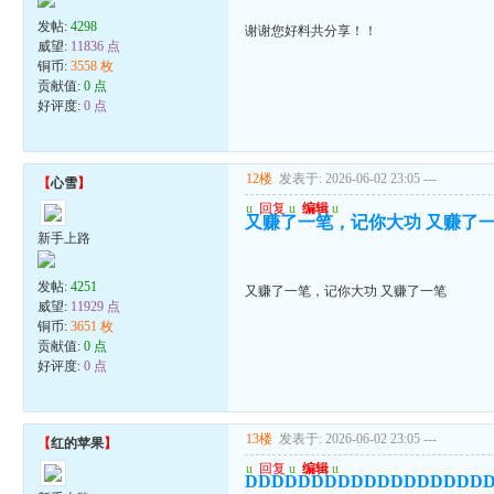
发帖:
4298
谢谢您好料共分享！！
威望:
11836 点
铜币:
3558 枚
贡献值:
0 点
好评度:
0 点
12楼
发表于: 2026-06-02 23:05
---
【
心雪
】
u
回复
u
编辑
u
又赚了一笔，记你大功 又赚了
新手上路
发帖:
4251
又赚了一笔，记你大功 又赚了一笔
威望:
11929 点
铜币:
3651 枚
贡献值:
0 点
好评度:
0 点
13楼
发表于: 2026-06-02 23:05
---
【
红的苹果
】
u
回复
u
编辑
u
DDDDDDDDDDDDDDDDDD