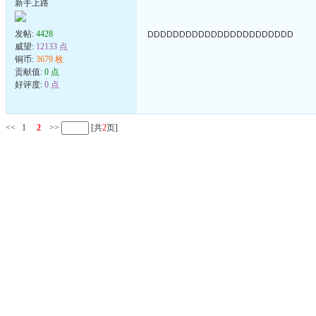
新手上路
发帖:
4428
DDDDDDDDDDDDDDDDDDDDDDD
威望:
12133 点
铜币:
3679 枚
贡献值:
0 点
好评度:
0 点
<<
1
2
>>
[共
2
页]