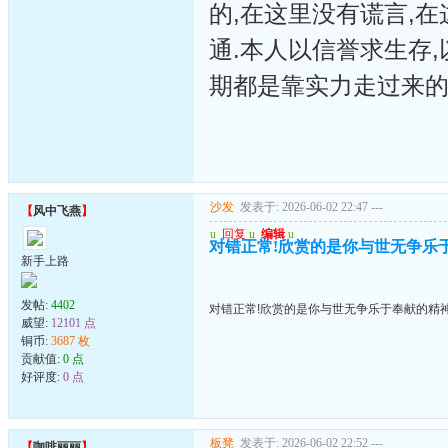
的,在这里没有谎言,
通.本人以信誉求生存,
期都是靠实力走过来的
沙发
发表于: 2026-06-02 22:47
---
【
风中飞燕
】
u
回复
u
编辑
u
对错正常!欣赏的是你与世无争乐
新手上路
发帖:
4402
对错正常!欣赏的是你与世无争乐于奉献的精神
威望:
12101 点
铜币:
3687 枚
贡献值:
0 点
好评度:
0 点
板凳
发表于: 2026-06-02 22:52
---
【
咖啡丽丽
】