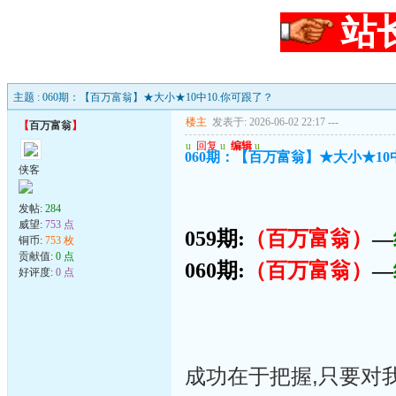
站
主题 : 060期：【百万富翁】★大小★10中10.你可跟了？
楼主
发表于: 2026-06-02 22:17
---
【
百万富翁
】
u
回复
u
编辑
u
060期：【百万富翁】★大小★10
侠客
发帖:
284
威望:
753 点
059期:
（百万富翁）
—
铜币:
753 枚
贡献值:
0 点
060期:
（百万富翁）
—
好评度:
0 点
成功在于把握,只要对