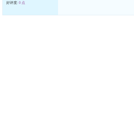
好评度:
0 点