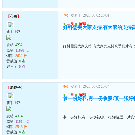
7楼
发表于: 2026-06-02 23:04
---
【
心雪
】
u
回复
u
编辑
u
好料需要大家支持.有大家的支持高手
新手上路
发帖:
4232
好料需要大家支持.有大家的支持高手们才有动力
威望:
11891 点
铜币:
3632 枚
贡献值:
0 点
好评度:
0 点
8楼
发表于: 2026-06-02 23:07
---
【
老林子
】
u
回复
u
编辑
u
参一份好料,有一份收获!顶一张好帖
新手上路
发帖:
4324
参一份好料,有一份收获!顶一张好帖,送一片真
威望:
11814 点
铜币:
3546 枚
贡献值:
0 点