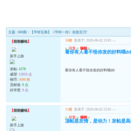
主题 : 060期：【平特宝典】《平特一肖》创造百万!
10楼
发表于: 2026-06-02 23:01
---
【
期期赚钱
】
u
回复
u
编辑
u
看你有人看不怪你发的好料哦d
新手上路
发帖:
4378
看你有人看不怪你发的好料哦dd
威望:
12016 点
铜币:
3600 枚
贡献值:
0 点
好评度:
0 点
11楼
发表于: 2026-06-02 23:01
---
【
期期赚钱
】
u
回复
u
编辑
u
顶帖是友情，是动力！发帖是高
新手上路