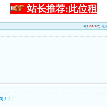
站长推荐:此位租
阅读
703739
次 |
返
d
尚！！！