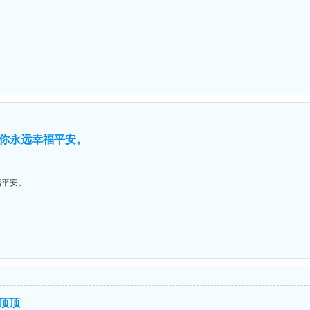
你永远幸福平安。
福平安。
顶顶顶