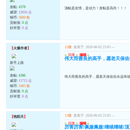
发帖:
4378
顶帖是友情，是动力！发帖是高尚！！！
威望:
12016 点
铜币:
3600 枚
贡献值:
0 点
好评度:
0 点
12楼
发表于: 2026-06-02 23:03
---
【
火爆作者
】
u
回复
u
编辑
u
伟大而善良的高手，愿老天保佑
新手上路
发帖:
4386
伟大而善良的高手，愿老天保佑你永远幸
威望:
11713 点
铜币:
3483 枚
贡献值:
0 点
好评度:
0 点
13楼
发表于: 2026-06-02 23:03
---
【
艳阳天
】
u
回复
u
编辑
u
厉害厉害!佩服佩服!继续继续!