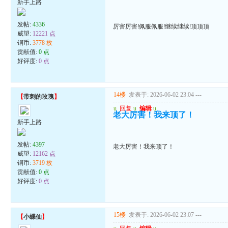
新手上路
发帖:
4336
厉害厉害!佩服佩服!继续继续!顶顶顶
威望:
12221 点
铜币:
3778 枚
贡献值:
0 点
好评度:
0 点
14楼
发表于: 2026-06-02 23:04
---
【
带刺的玫瑰
】
u
回复
u
编辑
u
老大厉害！我来顶了！
新手上路
发帖:
4397
老大厉害！我来顶了！
威望:
12162 点
铜币:
3719 枚
贡献值:
0 点
好评度:
0 点
15楼
发表于: 2026-06-02 23:07
---
【
小蝶仙
】