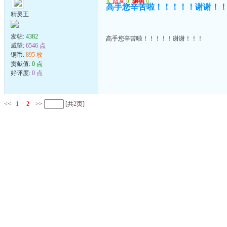
u
回复
u
编辑
u
高手您辛苦啦！！！！！谢谢！
精灵王
发帖:
4382
高手您辛苦啦！！！！！谢谢！！！
威望:
6546 点
铜币:
895 枚
贡献值:
0 点
好评度:
0 点
<<
1
2
>>
[共
2
页]