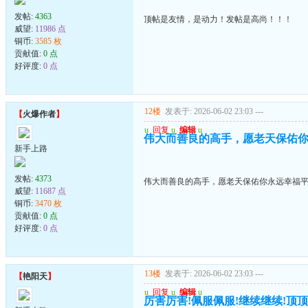
发帖:
4363
顶帖是友情，是动力！发帖是高尚！！！
威望:
11986 点
铜币:
3585 枚
贡献值:
0 点
好评度:
0 点
12楼
发表于: 2026-06-02 23:03
---
【
火爆作者
】
u
回复
u
编辑
u
伟大而善良的高手，愿老天保佑
新手上路
发帖:
4373
伟大而善良的高手，愿老天保佑你永远幸福
威望:
11687 点
铜币:
3470 枚
贡献值:
0 点
好评度:
0 点
13楼
发表于: 2026-06-02 23:03
---
【
艳阳天
】
u
回复
u
编辑
u
厉害厉害!佩服佩服!继续继续!顶