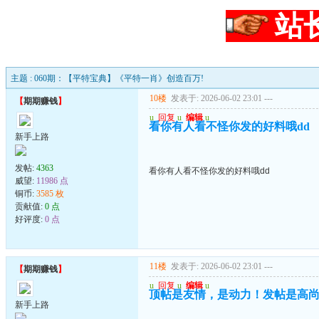
站
主题 : 060期：【平特宝典】《平特一肖》创造百万!
10楼
发表于: 2026-06-02 23:01
---
【
期期赚钱
】
u
回复
u
编辑
u
看你有人看不怪你发的好料哦dd
新手上路
发帖:
4363
看你有人看不怪你发的好料哦dd
威望:
11986 点
铜币:
3585 枚
贡献值:
0 点
好评度:
0 点
11楼
发表于: 2026-06-02 23:01
---
【
期期赚钱
】
u
回复
u
编辑
u
顶帖是友情，是动力！发帖是高
新手上路