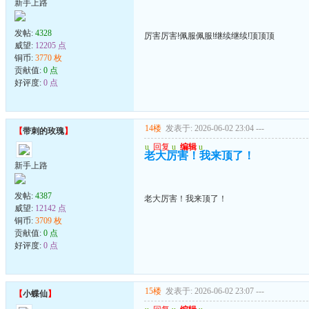
新手上路
发帖:
4328
厉害厉害!佩服佩服!继续继续!顶顶顶
威望:
12205 点
铜币:
3770 枚
贡献值:
0 点
好评度:
0 点
14楼
发表于: 2026-06-02 23:04
---
【
带刺的玫瑰
】
u
回复
u
编辑
u
老大厉害！我来顶了！
新手上路
发帖:
4387
老大厉害！我来顶了！
威望:
12142 点
铜币:
3709 枚
贡献值:
0 点
好评度:
0 点
15楼
发表于: 2026-06-02 23:07
---
【
小蝶仙
】