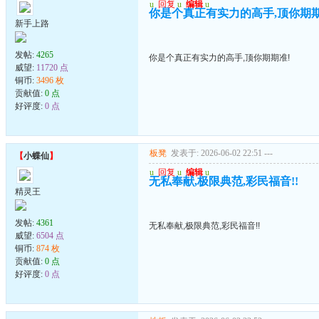
u
回复
u
编辑
u
你是个真正有实力的高手,顶你期期
新手上路
发帖:
4265
你是个真正有实力的高手,顶你期期准!
威望:
11720 点
铜币:
3496 枚
贡献值:
0 点
好评度:
0 点
板凳
发表于: 2026-06-02 22:51
---
【
小蝶仙
】
u
回复
u
编辑
u
无私奉献,极限典范,彩民福音!!
精灵王
发帖:
4361
无私奉献,极限典范,彩民福音!!
威望:
6504 点
铜币:
874 枚
贡献值:
0 点
好评度:
0 点