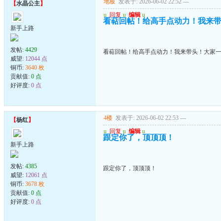
地板
发表于: 2026-06-02 22:52
---
【
水晶公主
】
u
回复
u
编辑
u
看萜回帖！给高手点动力！我来
新手上路
发帖:
4429
看萜回帖！给高手点动力！我来带头！大家
威望:
12044 点
铜币:
3640 枚
贡献值:
0 点
好评度:
0 点
4楼
发表于: 2026-06-02 22:53
---
【
杨红
】
u
回复
u
编辑
u
跟定你了，顶顶顶！
新手上路
发帖:
4385
跟定你了，顶顶顶！
威望:
12061 点
铜币:
3678 枚
贡献值:
0 点
好评度:
0 点