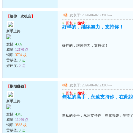
7楼
发表于: 2026-06-02 23:00
---
【
给你一次机会
】
u
回复
u
编辑
u
好样的，继续努力，支持你！
新手上路
发帖:
4389
好样的，继续努力，支持你！
威望:
12170 点
铜币:
3704 枚
贡献值:
0 点
好评度:
0 点
8楼
发表于: 2026-06-02 23:00
---
【
期期赚钱
】
u
回复
u
编辑
u
無私的高手，永遠支持你，在此
新手上路
发帖:
4343
無私的高手，永遠支持你，在此說聲：辛苦
威望:
11946 点
铜币:
3565 枚
贡献值:
0 点