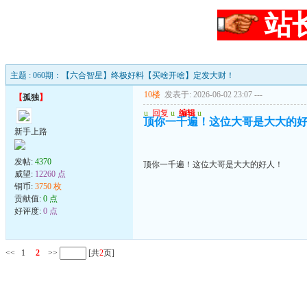
站
主题 : 060期：【六合智星】终极好料【买啥开啥】定发大财！
10楼
发表于: 2026-06-02 23:07
---
【
孤独
】
u
回复
u
编辑
u
顶你一千遍！这位大哥是大大的
新手上路
发帖:
4370
顶你一千遍！这位大哥是大大的好人！
威望:
12260 点
铜币:
3750 枚
贡献值:
0 点
好评度:
0 点
<<
1
2
>>
[共
2
页]