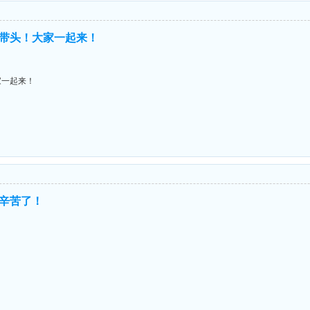
带头！大家一起来！
家一起来！
辛苦了！