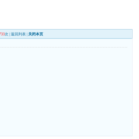
733
次 |
返回列表
|
关闭本页