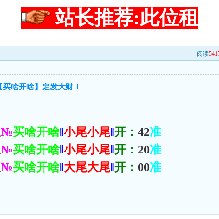
站长推荐:此位租
阅读
541
料【买啥开啥】定发大财！
星
№
买啥开啥
‖
小尾小尾
‖
开：
42
准
星
№
买啥开啥
‖
小尾小尾
‖
开：
20
准
星
№
买啥开啥
‖
大尾大尾
‖
开：
00
准