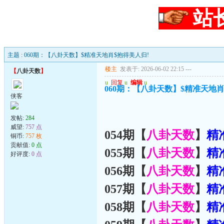
站
主题 : 060期：【八卦天数】$精准天地肖$抱得美人归!
楼主
发表于: 2026-06-02 22:15
---
【
八卦天数
】
u
回复
u
编辑
u
060期：【八卦天数】$精准天地肖
侠客
发帖:
284
威望:
757 点
054期【
八卦天数
】
精
铜币:
757 枚
贡献值:
0 点
055期【
八卦天数
】
精
好评度:
0 点
056期【
八卦天数
】
精
057期【
八卦天数
】
精
058期【
八卦天数
】
精