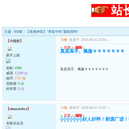
站
主题 : 060期：【港澳神算】“单双中特”最稳资料!
10楼
发表于: 2026-06-02 23:04
---
【
小仙女
】
u
回复
u
编辑
u
真是高手。佩服￥￥￥￥￥￥￥
新手上路
发帖:
4386
真是高手。佩服￥￥￥￥￥￥￥
威望:
12209 点
铜币:
3737 枚
贡献值:
0 点
好评度:
0 点
11楼
发表于: 2026-06-02 23:05
---
【
simacardwe
】
u
回复
u
编辑
u
╬╬╬╬╬╬╬好人好料！财源广进
未验证会员