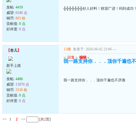
发帖:
4419
╬╬╬╬╬╬╬好人好料！财源广进！码到成功
威望:
6540 点
铜币:
893 枚
贡献值:
0 点
好评度:
0 点
12楼
发表于: 2026-06-02 23:06
---
【
杏儿
】
u
回复
u
编辑
u
我一路支持你．．．顶你千遍也
新手上路
发帖:
4486
我一路支持你．．．顶你千遍也不厌倦
威望:
11870 点
铜币:
3530 枚
贡献值:
0 点
好评度:
0 点
<<
1
2
>>
[共
2
页]