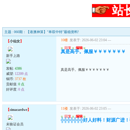
站
主题 : 060期：【港澳神算】“单双中特”最稳资料!
10楼
发表于: 2026-06-02 23:04
---
【
小仙女
】
u
回复
u
编辑
u
真是高手。佩服￥￥￥￥￥￥￥
新手上路
发帖:
4386
真是高手。佩服￥￥￥￥￥￥￥
威望:
12209 点
铜币:
3737 枚
贡献值:
0 点
好评度:
0 点
11楼
发表于: 2026-06-02 23:05
---
【
simacardwe
】
u
回复
u
编辑
u
╬╬╬╬╬╬╬好人好料！财源广进
未验证会员