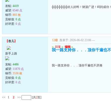
发帖:
4419
╬╬╬╬╬╬╬好人好料！财源广进！码到成功
威望:
6540 点
铜币:
893 枚
贡献值:
0 点
好评度:
0 点
12楼
发表于: 2026-06-02 23:06
---
【
杏儿
】
u
回复
u
编辑
u
我一路支持你．．．顶你千遍也
新手上路
发帖:
4486
我一路支持你．．．顶你千遍也不厌倦
威望:
11870 点
铜币:
3530 枚
贡献值:
0 点
好评度:
0 点
<<
1
2
>>
[共
2
页]