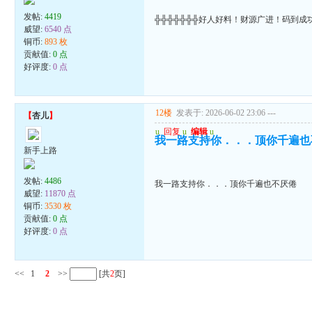
发帖:
4419
╬╬╬╬╬╬╬好人好料！财源广进！码到成
威望:
6540 点
铜币:
893 枚
贡献值:
0 点
好评度:
0 点
12楼
发表于: 2026-06-02 23:06
---
【
杏儿
】
u
回复
u
编辑
u
我一路支持你．．．顶你千遍也
新手上路
发帖:
4486
我一路支持你．．．顶你千遍也不厌倦
威望:
11870 点
铜币:
3530 枚
贡献值:
0 点
好评度:
0 点
<<
1
2
>>
[共
2
页]