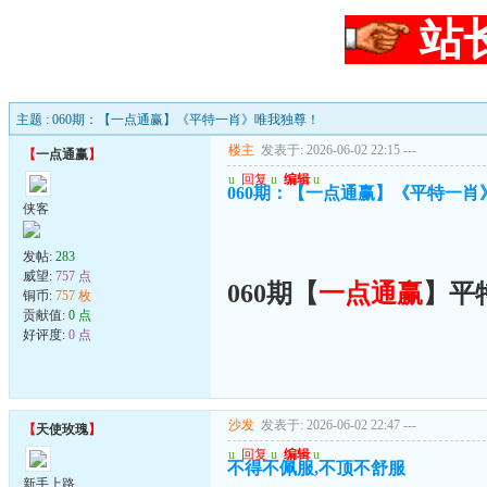
站
主题 : 060期：【一点通赢】《平特一肖》唯我独尊！
楼主
发表于: 2026-06-02 22:15
---
【
一点通赢
】
u
回复
u
编辑
u
060期：【一点通赢】《平特一肖
侠客
发帖:
283
威望:
757 点
060期【
一点通赢
】平
铜币:
757 枚
贡献值:
0 点
好评度:
0 点
沙发
发表于: 2026-06-02 22:47
---
【
天使玫瑰
】
u
回复
u
编辑
u
不得不佩服,不顶不舒服
新手上路