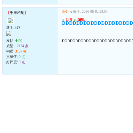
9楼
发表于: 2026-06-02 23:07
---
【
千里相见
】
u
回复
u
编辑
u
DDDDDDDDDDDDDDDDDDD
新手上路
发帖:
4450
DDDDDDDDDDDDDDDDDDDDDDDDDD
威望:
12174 点
铜币:
3707 枚
贡献值:
0 点
好评度:
0 点