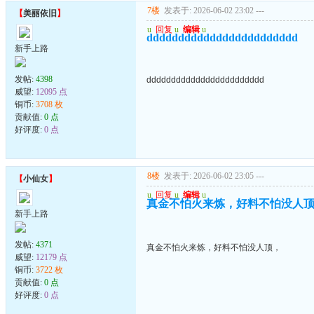
7楼
发表于: 2026-06-02 23:02
---
【
美丽依旧
】
u
回复
u
编辑
u
dddddddddddddddddddddddd
新手上路
发帖:
4398
dddddddddddddddddddddddd
威望:
12095 点
铜币:
3708 枚
贡献值:
0 点
好评度:
0 点
8楼
发表于: 2026-06-02 23:05
---
【
小仙女
】
u
回复
u
编辑
u
真金不怕火来炼，好料不怕没人
新手上路
发帖:
4371
真金不怕火来炼，好料不怕没人顶，
威望:
12179 点
铜币:
3722 枚
贡献值:
0 点
好评度:
0 点