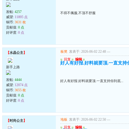
发帖:
4257
不得不佩服,不顶不舒服
威望:
11895 点
铜币:
3631 枚
贡献值:
0 点
好评度:
0 点
板凳
发表于: 2026-06-02 22:48
---
【
水晶公主
】
u
回复
u
编辑
u
好人有好报.好料就要顶.一直支持你到
新手上路
发帖:
4444
好人有好报.好料就要顶.一直支持你到底...
威望:
12074 点
铜币:
3655 枚
贡献值:
0 点
好评度:
0 点
地板
发表于: 2026-06-02 22:50
---
【
时尚公主
】
u
回复
u
编辑
u