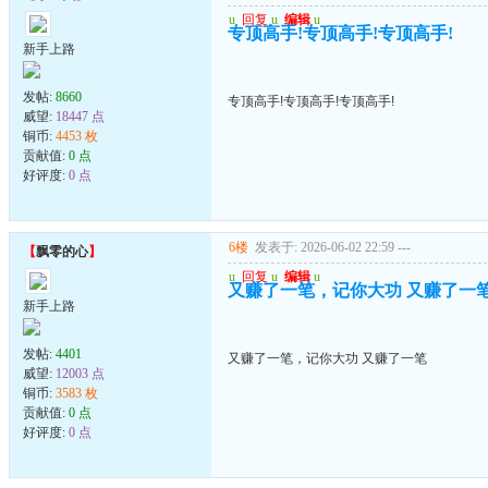
u
回复
u
编辑
u
专顶高手!专顶高手!专顶高手!
新手上路
发帖:
8660
专顶高手!专顶高手!专顶高手!
威望:
18447 点
铜币:
4453 枚
贡献值:
0 点
好评度:
0 点
6楼
发表于: 2026-06-02 22:59
---
【
飘零的心
】
u
回复
u
编辑
u
又赚了一笔，记你大功 又赚了一
新手上路
发帖:
4401
又赚了一笔，记你大功 又赚了一笔
威望:
12003 点
铜币:
3583 枚
贡献值:
0 点
好评度:
0 点