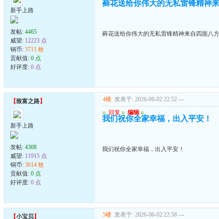
藓花送给你伟大的无私雷锋精神
新手上路
发帖:
4465
藓花送给你伟大的无私雷锋精神来自四面八
威望:
12223 点
铜币:
3711 枚
贡献值:
0 点
好评度:
0 点
4楼
发表于: 2026-06-02 22:52
---
【
致富之路
】
u
回复
u
编辑
u
我们祝你全家幸福，出入平安！
新手上路
发帖:
4308
我们祝你全家幸福，出入平安！
威望:
11915 点
铜币:
3614 枚
贡献值:
0 点
好评度:
0 点
5楼
发表于: 2026-06-02 22:58
---
【
小宝贝
】