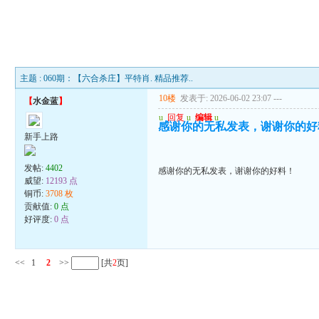
主题 : 060期：【六合杀庄】平特肖. 精品推荐..
10楼
发表于: 2026-06-02 23:07
---
【
水金蓝
】
u
回复
u
编辑
u
感谢你的无私发表，谢谢你的好
新手上路
发帖:
4402
感谢你的无私发表，谢谢你的好料！
威望:
12193 点
铜币:
3708 枚
贡献值:
0 点
好评度:
0 点
<<
1
2
>>
[共
2
页]