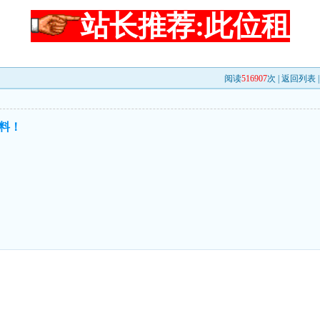
站长推荐:此位租
阅读
516907
次 |
返回列表
料！