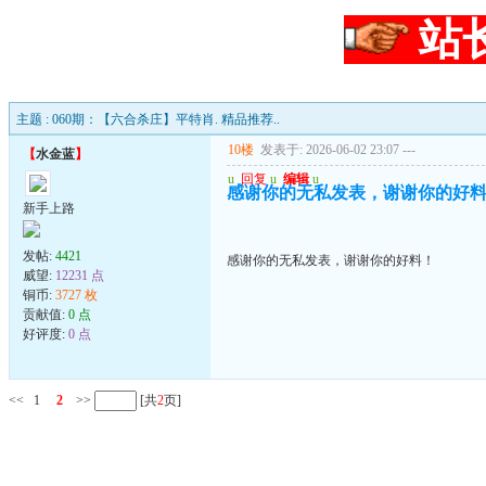
站
主题 : 060期：【六合杀庄】平特肖. 精品推荐..
10楼
发表于: 2026-06-02 23:07
---
【
水金蓝
】
u
回复
u
编辑
u
感谢你的无私发表，谢谢你的好
新手上路
发帖:
4421
感谢你的无私发表，谢谢你的好料！
威望:
12231 点
铜币:
3727 枚
贡献值:
0 点
好评度:
0 点
<<
1
2
>>
[共
2
页]