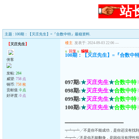
站
主题 : 100期：【灭庄先生】=『合数中特』最稳资料.
楼主
发表于: 2024-09-03 22:06
---
【
灭庄先生
】
u
回复
u
编辑
u
100期：【灭庄先生】=『合数中
侠客
发帖:
284
威望:
758 点
097期:
★
灭庄先生
★
合数中特
铜币:
758 枚
098期:
★
灭庄先生
★
合数中特
贡献值:
0 点
好评度:
0 点
099期:
★
灭庄先生
★
合数中特
100期:
★
灭庄先生
★
合数中特
━━━━━━━━━━━━━━━━━━━━━━━━━━━
┯┷┯┷╱不是你不能成功，是你还没有找
┷┯┷╱不是你不能翻身，是因你没有理性