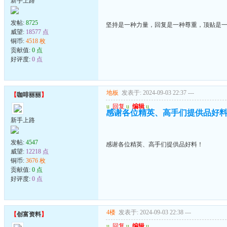
新手上路
发帖:
8725
坚持是一种力量，回复是一种尊重，顶贴是
威望:
18577 点
铜币:
4518 枚
贡献值:
0 点
好评度:
0 点
地板
发表于: 2024-09-03 22:37
---
【
咖啡丽丽
】
u
回复
u
编辑
u
感谢各位精英、高手们提供品好
新手上路
发帖:
4547
感谢各位精英、高手们提供品好料！
威望:
12218 点
铜币:
3676 枚
贡献值:
0 点
好评度:
0 点
4楼
发表于: 2024-09-03 22:38
---
【
创富资料
】
u
回复
u
编辑
u