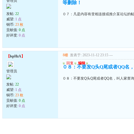
管理员
等删除！
发帖:
22
０７：凡是内容有变相连接或推介某论坛的
威望:
1 点
铜币:
23 枚
贡献值:
0 点
好评度:
0 点
8楼
发表于: 2023-11-12 23:15
---
【
lspHzA
】
u
回复
u
编辑
u
０８：不要发Q头Q尾或者QQ名
管理员
０８：不要发Q头Q尾或者QQ名，叫人家查
发帖:
22
威望:
1 点
铜币:
23 枚
贡献值:
0 点
好评度:
0 点