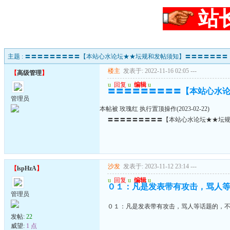
站
主题 : 〓〓〓〓〓〓〓〓〓【本站心水论坛★★坛规和发帖须知】〓〓〓〓〓〓〓
楼主
发表于: 2022-11-16 02:05
---
【
高级管理
】
u
回复
u
编辑
u
〓〓〓〓〓〓〓〓〓【本站心水
管理员
本帖被 玫瑰红 执行置顶操作(2023-02-22)
〓〓〓〓〓〓〓〓〓【本站心水论坛★★坛
沙发
发表于: 2023-11-12 23:14
---
【
lspHzA
】
u
回复
u
编辑
u
０１：凡是发表带有攻击，骂人
管理员
０１：凡是发表带有攻击，骂人等话题的，
发帖:
22
威望:
1 点