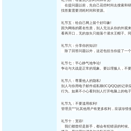
礼节四：尊重别人的时间和带宽!
在提问题以前，先自己花些时间去搜索和研
找答案需要消耗时间和资源。
礼节五：给自己网上留个好印象!
因为网络的匿名性质，别人无法从你的外观
看再开口，无的放矢只能落个灌水王帽子。
礼节六：分享你的知识!
除了回答问题以外，这还包括当你提了一个
礼节七：平心静气地争论!
争论与大战是正常的现象。要以理服人，不
礼节八：尊重他人的隐私!
别人与你用电子邮件或私聊(ICQ/QQ)的
行为。如果不小心看到别人打开电脑上的电
礼节九：不要滥用权利!
管理员***比其他用户有更多权利，应该珍惜
礼节十：宽容!
我们都曾经是新手，都会有犯错误的时候。