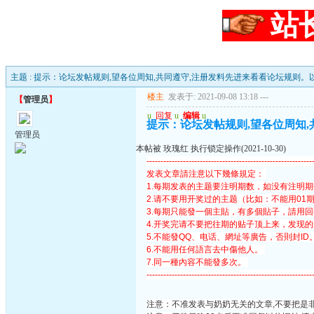
站
主题 : 提示：论坛发帖规则,望各位周知,共同遵守,注册发料先进来看看论坛规则。
楼主
发表于: 2021-09-08 13:18
---
【
管理员
】
u
回复
u
编辑
u
提示：论坛发帖规则,望各位周知,
管理员
本帖被 玫瑰红 执行锁定操作(2021-10-30)
-----------------------------------------------------------
发表文章請注意以下幾條規定：
1.每期发表的主题要注明期数，如没有注明
2.请不要用开奖过的主题（比如：不能用01
3.每期只能發一個主貼，有多個貼子，請用
4.开奖完请不要把往期的贴子顶上来，发现
5.不能發QQ、电话、網址等廣告，否則封ID
6.不能用任何語言去中傷他人。
7.同一種內容不能發多次。
-----------------------------------------------------------
注意：不准发表与奶奶无关的文章,不要把是