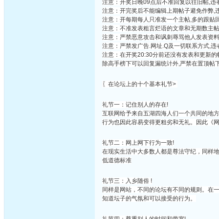
注意：开奖日晚09点后不准回复以往旧帖,违
注意：开完奖后不能编辑上期帖子避免作弊
注意：开每期每人只准发一个主帖,多的跟贴
注意：不准发表粗言烂语的文章和无期数主
注意：严禁恶意攻击和讽刺辱骂他人发表资
注意：严禁发广告.网址.Q及一切联系方式,
注意：在开奖20:30分前还没有发表和更新
除高手榜下可以回复漏统计外,严禁在置顶帖
〖在论坛上的十个基本礼节>
礼节一：记住别人的存在!
互联网给予来自五湖四海人们一个共同的地
行为也因此容易变得更粗劣和无礼。因此《网
礼节二：网上网下行为一致!
在现实生活中大多数人都是尊法守纪，同样
低道德标准
礼节三：入乡随俗 !
同样是网站，不同的论坛有不同的规则。在
知道坛子的气氛和可以接受的行为。